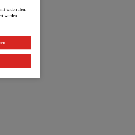
unft widerrufen.
ert werden.
ren