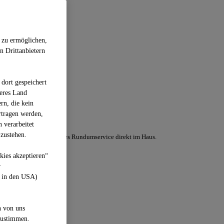
 zu ermöglichen,
n Drittanbietern
dort gespeichert
deres Land
rn, die kein
rtragen werden,
 verarbeitet
zustehen.
rvices GmbH ein besonderes Rundumservice direkt im Haus.
kies akzeptieren“
r
z in den USA)
n von uns
zustimmen.