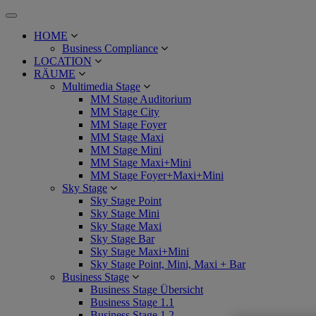
Toggle
navigation
HOME
Business Compliance
LOCATION
RÄUME
Multimedia Stage
MM Stage Auditorium
MM Stage City
MM Stage Foyer
MM Stage Maxi
MM Stage Mini
MM Stage Maxi+Mini
MM Stage Foyer+Maxi+Mini
Sky Stage
Sky Stage Point
Sky Stage Mini
Sky Stage Maxi
Sky Stage Bar
Sky Stage Maxi+Mini
Sky Stage Point, Mini, Maxi + Bar
Business Stage
Business Stage Übersicht
Business Stage 1.1
Business Stage 1.2