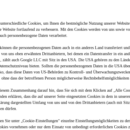
unterschiedliche Cookies, um Ihnen die best­mögliche Nutzung unserer Website
 Website fortlaufend zu verbessern. Mit den Cookies werden von uns sowie vo
auch personenbezogene Daten verarbeitet.
önnen die personenbezogenen Daten auch in ein anderes Land transferiert und 
von uns oben erwähnten Drittanbietern, bei denen ein Datentransfer in ein an
nn, zählt auch Google LLC mit Sitz in den USA. Die USA gehören zu den Lände
atenschutzniveau bieten. Sollten die personenbezogenen Daten in die USA übe
siko, dass diese Daten von US-Behörden zu Kontroll- und Überwachungszwecken
 ohne dass der betroffenen Person möglicherweise Rechtsbehelfsmöglichkeiten 
en wir Ihnen mit unseren Partnerfirmen H82 und STRABAG Property and Facility Se
diesem Zusammenhang darauf hin, dass Sie sich mit dem Klicken auf „Alle Coo
anden erklären, dass die auf unserer Seite eingesetzten Cookies in dem in unsere
lärung dargestellten Umfang von uns und von den Drittanbietern (auch mit Sit
en dürfen.
en Sie unter „Cookie-Einstellungen“ einzelne Einstellungsmöglichkeiten zu de
ookies vornehmen oder nur dem Einsatz von unbedingt erforderlichen Cookies 