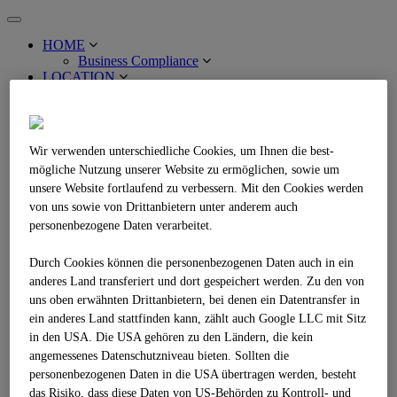
Toggle
navigation
HOME
Business Compliance
LOCATION
RÄUME
Multimedia Stage
MM Stage Auditorium
MM Stage City
Wir verwenden unterschiedliche Cookies, um Ihnen die best­
MM Stage Foyer
mögliche Nutzung unserer Website zu ermöglichen, sowie um
MM Stage Maxi
MM Stage Mini
unsere Website fortlaufend zu verbessern. Mit den Cookies werden
MM Stage Maxi+Mini
von uns sowie von Drittanbietern unter anderem auch
MM Stage Foyer+Maxi+Mini
personenbezogene Daten verarbeitet.
Sky Stage
Sky Stage Point
Durch Cookies können die personenbezogenen Daten auch in ein
Sky Stage Mini
anderes Land transferiert und dort gespeichert werden. Zu den von
Sky Stage Maxi
Sky Stage Bar
uns oben erwähnten Drittanbietern, bei denen ein Datentransfer in
Sky Stage Maxi+Mini
ein anderes Land stattfinden kann, zählt auch Google LLC mit Sitz
Sky Stage Point, Mini, Maxi + Bar
in den USA. Die USA gehören zu den Ländern, die kein
Business Stage
angemessenes Datenschutzniveau bieten. Sollten die
Business Stage Übersicht
personenbezogenen Daten in die USA übertragen werden, besteht
Business Stage 1.1
das Risiko, dass diese Daten von US-Behörden zu Kontroll- und
Business Stage 1.2