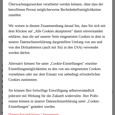
Business Stage 1.3
Überwachungszwecken verarbeitet werden können, ohne dass der
Business Stage 1.4
betroffenen Person möglicherweise Rechtsbehelfsmöglichkeiten
Gironcoli Kristall
zustehen.
REFERENZEN
PARTNER
Wir weisen in diesem Zusammenhang darauf hin, dass Sie sich mit
KONTAKT
dem Klicken auf „Alle Cookies akzeptieren“ damit ein­ver­standen
erklären, dass die auf unserer Seite eingesetzten Cookies in dem in
unserer Datenschutzerklärung dargestellten Umfang von uns und
von den Drittanbietern (auch mit Sitz in den USA) verwendet
Location
werden dürfen.
Alternativ können Sie unter „Cookie-Einstellungen“ einzelne
FLEXIBEL – MODERN – GUT ERREICHBAR
Einstellungsmöglichkeiten zu den von uns eingesetzten Cookies
Mit drei verschiedenen „Stages“, die flexibel gestaltet
vornehmen oder nur dem Einsatz von unbedingt erforderlichen
und ausgestattet werden können, bieten wir den
Cookies zustimmen.
richtigen Rahmen für Ihre Veranstaltungen. Ob hoch
über den Dächern Wiens mit Blick auf die Donau oder
Sie können Ihre freiwillige Einwilligung selbstverständlich
gut erreichbare Räumlichkeiten und Seminarräume zu
jederzeit mit Wirkung für die Zukunft widerrufen. Ihre Prä­fe­
ebener Erde – wir helfen Ihrer Zielgruppe,
renzen können in unserer Datenschutzerklärung unter „Cookie-
anzukommen und sich wohl zu fühlen.
Einstellungen“ geändert werden.
Vielfalt:
2.000 m² Gesamtveranstaltungsflächen im
Datenschutzerklärung
|
Impressum