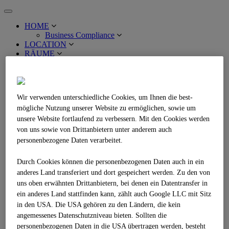
Toggle
navigation
HOME
Business Compliance
LOCATION
RÄUME
Multimedia Stage
MM Stage Auditorium
MM Stage City
MM Stage Foyer
Wir verwenden unterschiedliche Cookies, um Ihnen die best­
MM Stage Maxi
MM Stage Mini
mögliche Nutzung unserer Website zu ermöglichen, sowie um
MM Stage Maxi+Mini
unsere Website fortlaufend zu verbessern. Mit den Cookies werden
MM Stage Foyer+Maxi+Mini
von uns sowie von Drittanbietern unter anderem auch
Sky Stage
personenbezogene Daten verarbeitet.
Sky Stage Point
Sky Stage Mini
Durch Cookies können die personenbezogenen Daten auch in ein
Sky Stage Maxi
Sky Stage Bar
anderes Land transferiert und dort gespeichert werden. Zu den von
Sky Stage Maxi+Mini
uns oben erwähnten Drittanbietern, bei denen ein Datentransfer in
Sky Stage Point, Mini, Maxi + Bar
ein anderes Land stattfinden kann, zählt auch Google LLC mit Sitz
Business Stage
in den USA. Die USA gehören zu den Ländern, die kein
Business Stage Übersicht
angemessenes Datenschutzniveau bieten. Sollten die
Business Stage 1.1
personenbezogenen Daten in die USA übertragen werden, besteht
Business Stage 1.2