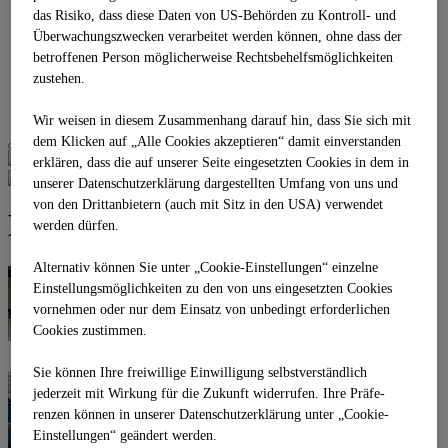
Business Stage 1.3
das Risiko, dass diese Daten von US-Behörden zu Kontroll- und
Business Stage 1.4
Überwachungszwecken verarbeitet werden können, ohne dass der
Gironcoli Kristall
betroffenen Person möglicherweise Rechtsbehelfsmöglichkeiten
REFERENZEN
zustehen.
PARTNER
KONTAKT
Wir weisen in diesem Zusammenhang darauf hin, dass Sie sich mit
dem Klicken auf „Alle Cookies akzeptieren“ damit ein­ver­standen
erklären, dass die auf unserer Seite eingesetzten Cookies in dem in
unserer Datenschutzerklärung dargestellten Umfang von uns und
von den Drittanbietern (auch mit Sitz in den USA) verwendet
Multimedia Stage Auditorium
werden dürfen.
Alternativ können Sie unter „Cookie-Einstellungen“ einzelne
Einstellungsmöglichkeiten zu den von uns eingesetzten Cookies
vornehmen oder nur dem Einsatz von unbedingt erforderlichen
Cookies zustimmen.
Sie können Ihre freiwillige Einwilligung selbstverständlich
jederzeit mit Wirkung für die Zukunft widerrufen. Ihre Prä­fe­
renzen können in unserer Datenschutzerklärung unter „Cookie-
Einstellungen“ geändert werden.