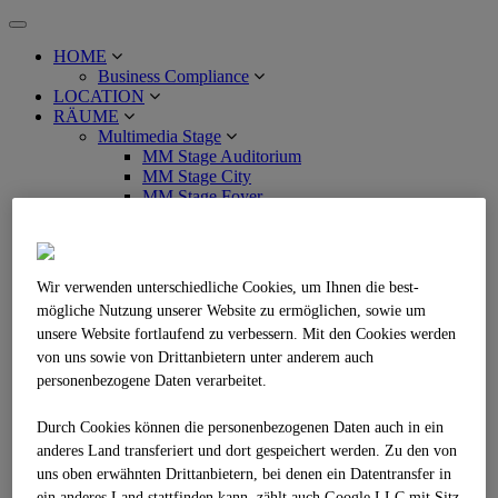
Toggle
navigation
HOME
Business Compliance
LOCATION
RÄUME
Multimedia Stage
MM Stage Auditorium
MM Stage City
MM Stage Foyer
MM Stage Maxi
MM Stage Mini
MM Stage Maxi+Mini
MM Stage Foyer+Maxi+Mini
Wir verwenden unterschiedliche Cookies, um Ihnen die best­
Sky Stage
mögliche Nutzung unserer Website zu ermöglichen, sowie um
Sky Stage Point
unsere Website fortlaufend zu verbessern. Mit den Cookies werden
Sky Stage Mini
Sky Stage Maxi
von uns sowie von Drittanbietern unter anderem auch
Sky Stage Bar
personenbezogene Daten verarbeitet.
Sky Stage Maxi+Mini
Sky Stage Point, Mini, Maxi + Bar
Durch Cookies können die personenbezogenen Daten auch in ein
Business Stage
anderes Land transferiert und dort gespeichert werden. Zu den von
Business Stage Übersicht
uns oben erwähnten Drittanbietern, bei denen ein Datentransfer in
Business Stage 1.1
Business Stage 1.2
ein anderes Land stattfinden kann, zählt auch Google LLC mit Sitz