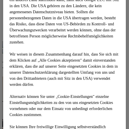
Business Stage 1.3
in den USA. Die USA gehören zu den Ländern, die kein
Business Stage 1.4
angemessenes Datenschutzniveau bieten. Sollten die
Gironcoli Kristall
personenbezogenen Daten in die USA übertragen werden, besteht
REFERENZEN
das Risiko, dass diese Daten von US-Behörden zu Kontroll- und
PARTNER
Überwachungszwecken verarbeitet werden können, ohne dass der
KONTAKT
betroffenen Person möglicherweise Rechtsbehelfsmöglichkeiten
zustehen.
Wir weisen in diesem Zusammenhang darauf hin, dass Sie sich mit
dem Klicken auf „Alle Cookies akzeptieren“ damit ein­ver­standen
MM Stage City
erklären, dass die auf unserer Seite eingesetzten Cookies in dem in
unserer Datenschutzerklärung dargestellten Umfang von uns und
von den Drittanbietern (auch mit Sitz in den USA) verwendet
werden dürfen.
Alternativ können Sie unter „Cookie-Einstellungen“ einzelne
Einstellungsmöglichkeiten zu den von uns eingesetzten Cookies
vornehmen oder nur dem Einsatz von unbedingt erforderlichen
Cookies zustimmen.
Sie können Ihre freiwillige Einwilligung selbstverständlich