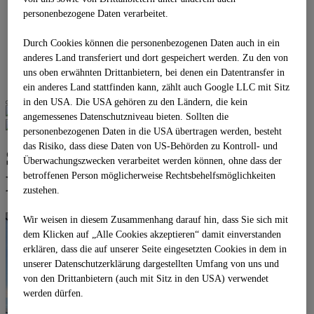
Business Stage 1.3
personenbezogene Daten verarbeitet.
Business Stage 1.4
Gironcoli Kristall
Durch Cookies können die personenbezogenen Daten auch in ein
REFERENZEN
anderes Land transferiert und dort gespeichert werden. Zu den von
PARTNER
uns oben erwähnten Drittanbietern, bei denen ein Datentransfer in
KONTAKT
ein anderes Land stattfinden kann, zählt auch Google LLC mit Sitz
in den USA. Die USA gehören zu den Ländern, die kein
angemessenes Datenschutzniveau bieten. Sollten die
personenbezogenen Daten in die USA übertragen werden, besteht
das Risiko, dass diese Daten von US-Behörden zu Kontroll- und
Sky Stage Point, Mini, Maxi +
Überwachungszwecken verarbeitet werden können, ohne dass der
betroffenen Person möglicherweise Rechtsbehelfsmöglichkeiten
Bar
zustehen.
Wir weisen in diesem Zusammenhang darauf hin, dass Sie sich mit
dem Klicken auf „Alle Cookies akzeptieren“ damit ein­ver­standen
erklären, dass die auf unserer Seite eingesetzten Cookies in dem in
unserer Datenschutzerklärung dargestellten Umfang von uns und
von den Drittanbietern (auch mit Sitz in den USA) verwendet
werden dürfen.